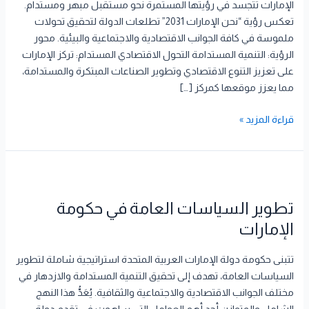
التنمية
الإمارات تتجسد في رؤيتها المستمرة نحو مستقبل مبهر ومستدام.
المستدامة
تعكس رؤية “نحن الإمارات 2031” تطلعات الدولة لتحقيق تحولات
ملموسة في كافة الجوانب الاقتصادية والاجتماعية والبيئية. محور
الرؤية: التنمية المستدامة التحول الاقتصادي المستدام: تركز الإمارات
على تعزيز التنوع الاقتصادي وتطوير الصناعات المبتكرة والمستدامة،
مما يعزز موقعها كمركز […]
قراءة المزيد »
تطوير
السياسات
تطوير السياسات العامة في حكومة
العامة
في
الإمارات
حكومة
الإمارات
تتبنى حكومة دولة الإمارات العربية المتحدة استراتيجية شاملة لتطوير
السياسات العامة، تهدف إلى تحقيق التنمية المستدامة والازدهار في
مختلف الجوانب الاقتصادية والاجتماعية والثقافية. يُعَدُّ هذا النهج
الشامل والمتوازن أحد أهم العوامل التي ساهمت في تقدم دولة